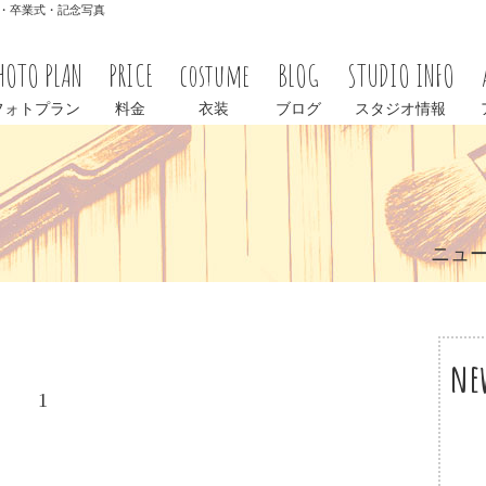
学式・卒業式・記念写真
HOTO PLAN
PRICE
costume
BLOG
STUDIO INFO
フォトプラン
料金
衣装
ブログ
スタジオ情報
ニュ
ne
1